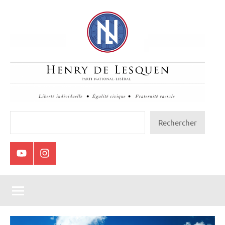
Aller
au
contenu
Henry
Rechercher
Rechercher
de
Lesquen
Youtube
Instagram