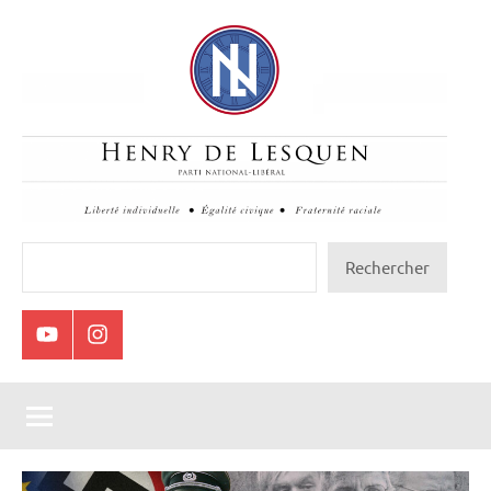
Aller
au
contenu
Henry
Rechercher
Rechercher
de
Lesquen
Youtube
Instagram