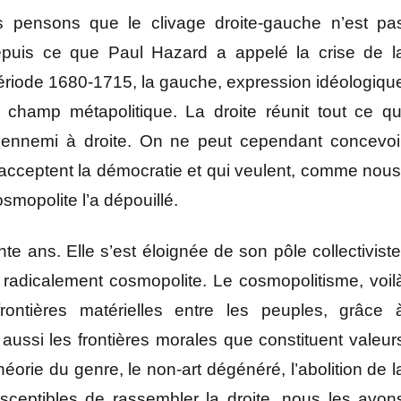
pensons que le clivage droite-gauche n’est pa
uis ce que Paul Hazard a appelé la crise de l
période 1680-1715, la gauche, expression idéologiqu
e champ métapolitique. La droite réunit tout ce qu
ennemi à droite. On ne peut cependant concevoi
acceptent la démocratie et qui veulent, comme nous
osmopolite l’a dépouillé.
 ans. Elle s’est éloignée de son pôle collectiviste
radicalement cosmopolite. Le cosmopolitisme, voil
frontières matérielles entre les peuples, grâce 
 aussi les frontières morales que constituent valeur
héorie du genre, le non-art dégénéré, l’abolition de l
sceptibles de rassembler la droite, nous les avon