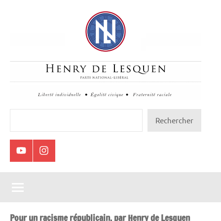
Aller
au
contenu
Henry
Rechercher
Rechercher
de
Lesquen
Youtube
Instagram
Pour un racisme républicain, par Henry de Lesquen