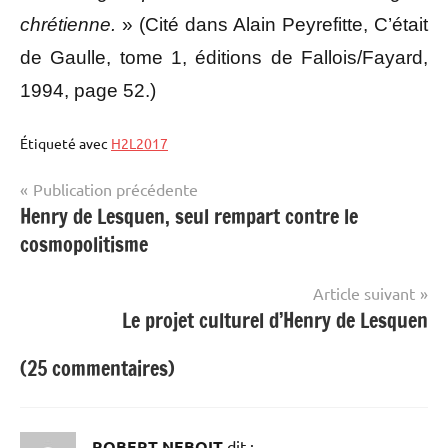
chrétienne.
» (Cité dans Alain Peyrefitte, C’était
de Gaulle, tome 1, éditions de Fallois/Fayard,
1994, page 52.)
Étiqueté avec
H2L2017
Navigation
Publication précédente
Henry de Lesquen, seul rempart contre le
de
cosmopolitisme
l’article
Article suivant
Le projet culturel d’Henry de Lesquen
(25 commentaires)
ROBERT NEBOIT
dit :