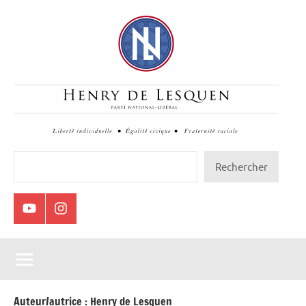
Aller
au
contenu
Henry
Rechercher
Rechercher
de
Lesquen
Youtube
Instagram
Auteur/autrice :
Henry de Lesquen