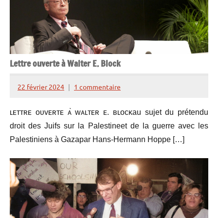
Lettre ouverte à Walter E. Block
22 février 2024
1 commentaire
Henry
de
ʟᴇᴛᴛʀᴇ ᴏᴜᴠᴇʀᴛᴇ ᴀ̀ ᴡᴀʟᴛᴇʀ ᴇ. ʙʟᴏᴄᴋau sujet du prétendu
Lesquen
droit des Juifs sur la Palestineet de la guerre avec les
Palestiniens à Gazapar Hans-Hermann Hoppe […]