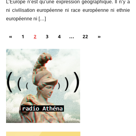
L’Europe n’est qu’une expression géographique. Il n’y a
ni civilisation européenne ni race européenne ni ethnie
européenne ni […]
Pagination
Publications
Articles
«
1
2
3
4
…
22
»
des
précédentes
suivants
publications