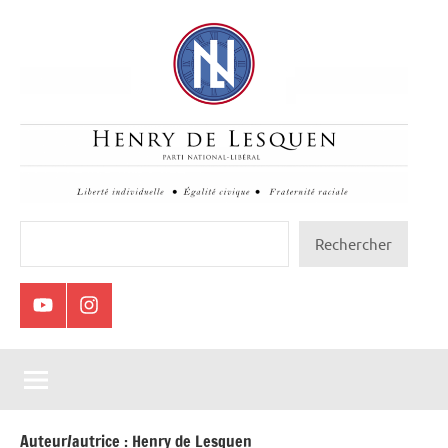
Aller
au
contenu
Henry
Rechercher
Rechercher
de
Lesquen
Youtube
Instagram
Auteur/autrice :
Henry de Lesquen