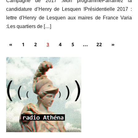
Campagne de 2017 :Mon programmeParrainez la
Lesquen
candidature d’Henry de Lesquen !Présidentielle 2017 :
lettre d’Henry de Lesquen aux maires de France Varia
:Les quartiers de […]
Pagination
Publications
Articles
«
1
2
3
4
5
…
22
»
des
précédentes
suivants
publications